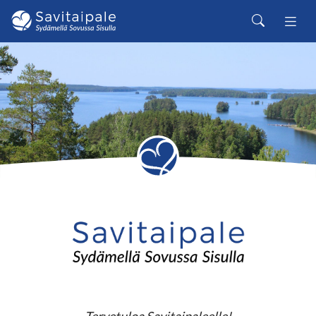
Siirry pääsisältöön
Haku