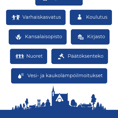
Varhaiskasvatus
Koulutus
Kansalaisopisto
Kirjasto
Nuoret
Päätöksenteko
Vesi- ja kaukolämpöilmoitukset