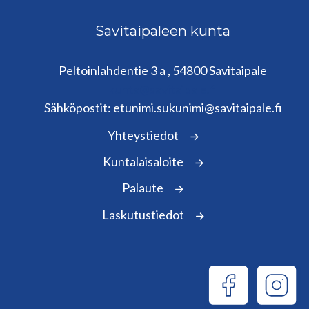
Savitaipaleen kunta
Peltoinlahdentie 3 a , 54800 Savitaipale
kunta@savitaipale.fi
Sähköpostit: etunimi.sukunimi@savitaipale.fi
Yhteystiedot
Kuntalaisaloite
Palaute
Laskutustiedot