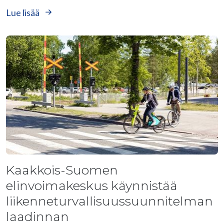
Lue lisää
Kaakkois-Suomen
elinvoimakeskus käynnistää
liikenneturvallisuussuunnitelman
laadinnan