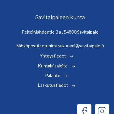
Savitaipaleen kunta
Peltoinlahdentie 3 a , 54800 Savitaipale
kunta@savitaipale.fi
Sähköpostit: etunimi.sukunimi@savitaipale.fi
Yhteystiedot
Kuntalaisaloite
Palaute
Laskutustiedot