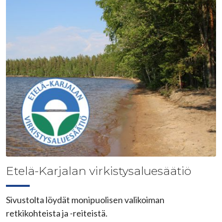
Etelä-Karjalan virkistysaluesäätiö
Sivustolta löydät monipuolisen valikoiman
retkikohteista ja -reiteistä.