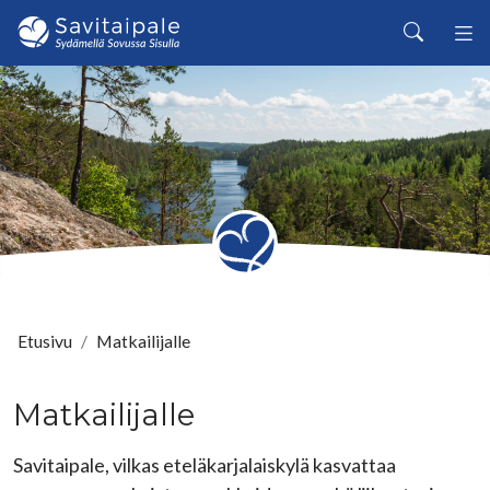
Siirry pääsisältöön
Haku
Etusivu
Matkailijalle
Matkailijalle
Savitaipale, vilkas eteläkarjalaiskylä kasvattaa