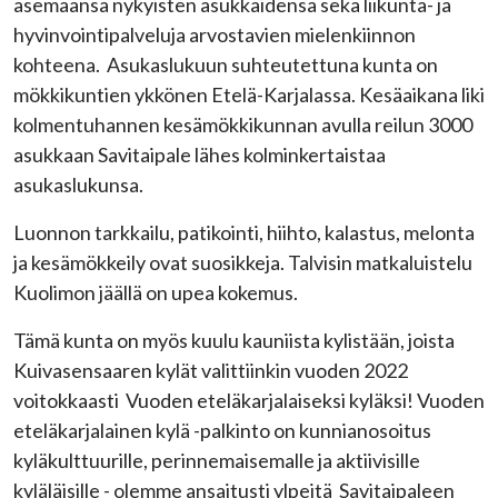
asemaansa nykyisten asukkaidensa sekä liikunta- ja
hyvinvointipalveluja arvostavien mielenkiinnon
kohteena. Asukaslukuun suhteutettuna kunta on
mökkikuntien ykkönen Etelä-Karjalassa. Kesäaikana liki
kolmentuhannen kesämökkikunnan avulla reilun 3000
asukkaan Savitaipale lähes kolminkertaistaa
asukaslukunsa.
Luonnon tarkkailu, patikointi, hiihto, kalastus, melonta
ja kesämökkeily ovat suosikkeja. Talvisin matkaluistelu
Kuolimon jäällä on upea kokemus.
Tämä kunta on myös kuulu kauniista kylistään, joista
Kuivasensaaren kylät valittiinkin vuoden 2022
voitokkaasti Vuoden eteläkarjalaiseksi kyläksi! Vuoden
eteläkarjalainen kylä -palkinto on kunnianosoitus
kyläkulttuurille, perinnemaisemalle ja aktiivisille
kyläläisille - olemme ansaitusti ylpeitä Savitaipaleen