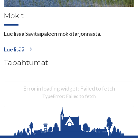
Mökit
Lue lisää Savitaipaleen mökkitarjonnasta.
Lue lisää
Tapahtumat
Error in loading widget: Failed to fetch
TypeError: Failed to fetch