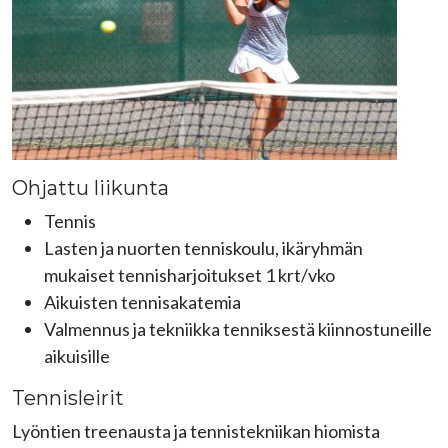
Ohjattu liikunta
Tennis
Lasten ja nuorten tenniskoulu, ikäryhmän
mukaiset tennisharjoitukset 1 krt/vko
Aikuisten tennisakatemia
Valmennus ja tekniikka tenniksestä kiinnostuneille
aikuisille
Tennisleirit
Lyöntien treenausta ja tennistekniikan hiomista