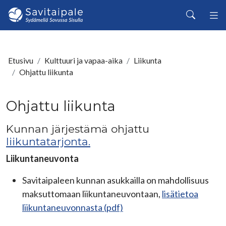
Siirry pääsisältöön
Haku
Etusivu
Kulttuuri ja vapaa-aika
Liikunta
Ohjattu liikunta
Ohjattu liikunta
Kunnan järjestämä ohjattu
liikuntatarjonta.
Liikuntaneuvonta
Savitaipaleen kunnan asukkailla on mahdollisuus
maksuttomaan liikuntaneuvontaan,
lisätietoa
liikuntaneuvonnasta (pdf)