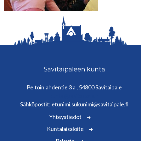
Savitaipaleen kunta
Peltoinlahdentie 3 a , 54800 Savitaipale
kunta@savitaipale.fi
Sähköpostit: etunimi.sukunimi@savitaipale.fi
Yhteystiedot
Kuntalaisaloite
Palaute