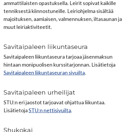
ammattilaisten opastuksella. Leirit sopivat kaikille
tenniksestä kiinnostuneille. Leiriohjelma sisältää
majoituksen, aamiaisen, valmennuksen, iltasaunan ja
muut leiriaktiviteetit.
Savitaipaleen liikuntaseura
Savitaipaleen liikuntaseura tarjoaa jäsenmaksun
hintaan monipuolisen kurssitarjonnan. Lisätietoja
Savitaipaleen liikuntaseuran sivuilta
.
Savitaipaleen urheilijat
STU:n eri jaostot tarjoavat ohjattua liikuntaa.
Lisätietoja
STU:n nettisivuilta
.
Shukokai