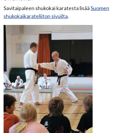
Savitaipaleen shukokai karatesta lisää
Suomen
shukokai
karateliiton sivuilta
.