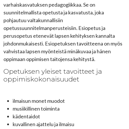
varhaiskasvatuksen pedagogiikkaa. Se on
suunnitelmallista opetusta ja kasvatusta, joka
pohjautuu valtakunnallisiin
opetussuunnitelmanperusteisiin. Esiopetus ja
perusopetus etenevät lapsen kehityksen kannalta
johdonmukaisesti. Esiopetuksen tavoitteena on myös
vahvistaa lapsen myönteistä minäkuvaa ja hänen
oppimaan oppimisen taitojensa kehitystä.
Opetuksen yleiset tavoitteet ja
oppimiskokonaisuudet
ilmaisun monet muodot
musiikillinen toiminta
kädentaidot
kuvallinen ajattelu ja ilmaisu