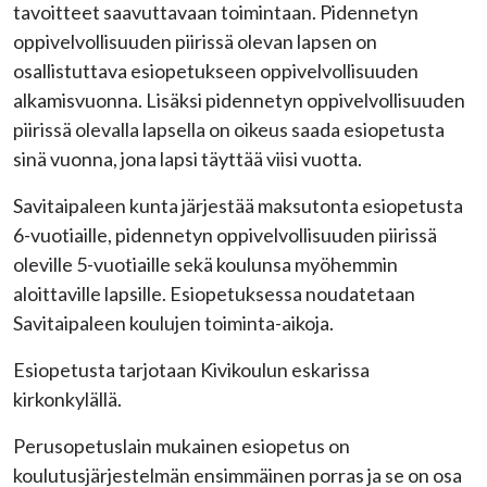
tavoitteet saavuttavaan toimintaan. Pidennetyn
oppivelvollisuuden piirissä olevan lapsen on
osallistuttava esiopetukseen oppivelvollisuuden
alkamisvuonna. Lisäksi pidennetyn oppivelvollisuuden
piirissä olevalla lapsella on oikeus saada esiopetusta
sinä vuonna, jona lapsi täyttää viisi vuotta.
Savitaipaleen kunta järjestää maksutonta esiopetusta
6-vuotiaille, pidennetyn oppivelvollisuuden piirissä
oleville 5-vuotiaille sekä koulunsa myöhemmin
aloittaville lapsille. Esiopetuksessa noudatetaan
Savitaipaleen koulujen toiminta-aikoja.
Esiopetusta tarjotaan Kivikoulun eskarissa
kirkonkylällä.
Perusopetuslain mukainen esiopetus on
koulutusjärjestelmän ensimmäinen porras ja se on osa