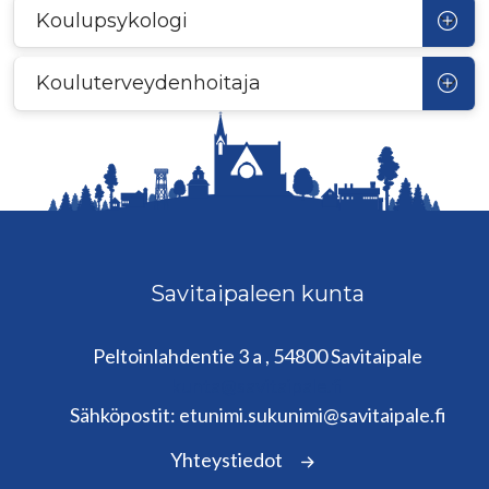
Koulupsykologi
Kouluterveydenhoitaja
Savitaipaleen kunta
Peltoinlahdentie 3 a , 54800 Savitaipale
kunta@savitaipale.fi
Sähköpostit: etunimi.sukunimi@savitaipale.fi
Yhteystiedot