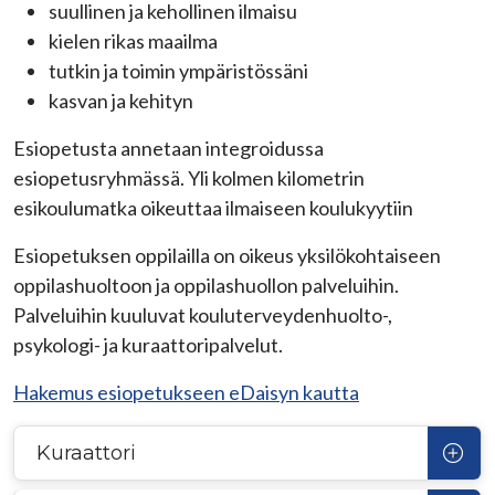
suullinen ja kehollinen ilmaisu
kielen rikas maailma
tutkin ja toimin ympäristössäni
kasvan ja kehityn
Esiopetusta annetaan integroidussa
esiopetusryhmässä. Yli kolmen kilometrin
esikoulumatka oikeuttaa ilmaiseen koulukyytiin
Esiopetuksen oppilailla on oikeus yksilökohtaiseen
oppilashuoltoon ja oppilashuollon palveluihin.
Palveluihin kuuluvat kouluterveydenhuolto-,
psykologi- ja kuraattoripalvelut.
Hakemus esiopetukseen eDaisyn kautta
Kuraattori