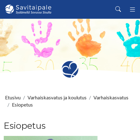
Siirry pääsisältöön
Haku
Etusivu
Varhaiskasvatus ja koulutus
Varhaiskasvatus
Esiopetus
Esiopetus