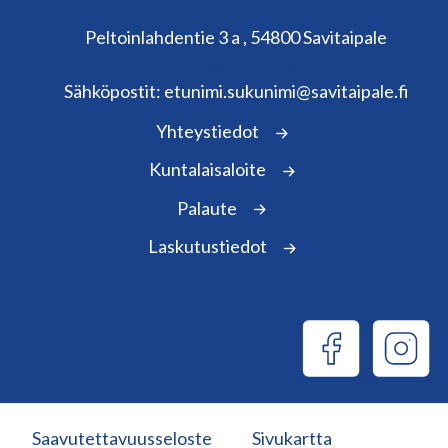
Peltoinlahdentie 3 a , 54800 Savitaipale
kunta@savitaipale.fi
Sähköpostit: etunimi.sukunimi@savitaipale.fi
Yhteystiedot
Kuntalaisaloite
Palaute
Laskutustiedot
Saavutettavuusseloste
Sivukartta