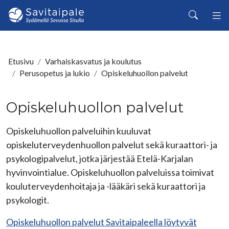
Siirry pääsisältöön
Haku
Etusivu
Varhaiskasvatus ja koulutus
Perusopetus ja lukio
Opiskeluhuollon palvelut
Opiskeluhuollon palvelut
Opiskeluhuollon palveluihin kuuluvat
opiskeluterveydenhuollon palvelut sekä kuraattori- ja
psykologipalvelut, jotka järjestää Etelä-Karjalan
hyvinvointialue. Opiskeluhuollon palveluissa toimivat
kouluterveydenhoitaja ja -lääkäri sekä kuraattori ja
psykologit.
Opiskeluhuollon palvelut Savitaipaleella löytyvät