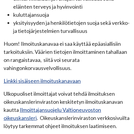
eläinten terveys ja hyvinvointi
kuluttajansuoja
yksityisyyden ja henkilötietojen suoja sekä verkko-
ja tietojärjestelmien turvallisuus
Huom! Ilmoituskanavaa ei saa käyttää epäasiallisiin
tarkoituksiin. Väärien tietojen ilmoittaminen tahallaan
on rangaistavaa, siitä voi seurata
vahingonkorvausvelvollisuus.
Linkki sisäiseen ilmoituskanavaan
Ulkopuoliset ilmoittajat voivat tehdä ilmoituksen
oikeuskanslerinviraston keskitetyn ilmoituskanavan
kautta
Ilmoittajansuojelu Valtioneuvoston
oikeuskansleri
. Oikeuskanslerinviraston verkkosivuilta
löytyy tarkemmat ohjeet ilmoituksen laatimiseen.