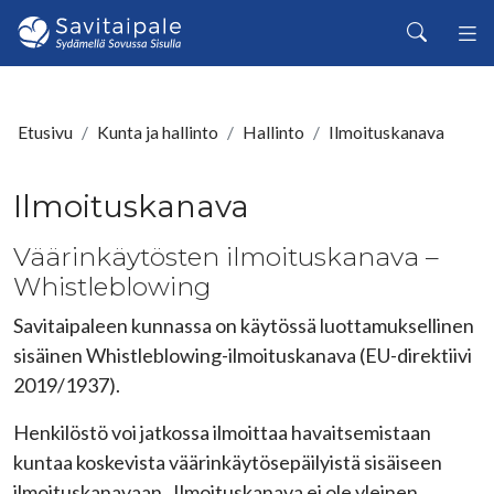
Siirry pääsisältöön
Haku
Etusivu
Kunta ja hallinto
Hallinto
Ilmoituskanava
Ilmoituskanava
Väärinkäytösten ilmoituskanava –
Whistleblowing
Savitaipaleen kunnassa on käytössä luottamuksellinen
sisäinen Whistleblowing-ilmoituskanava (EU-direktiivi
2019/1937).
Henkilöstö voi jatkossa ilmoittaa havaitsemistaan
kuntaa koskevista väärinkäytösepäilyistä sisäiseen
ilmoituskanavaan. Ilmoituskanava ei ole yleinen