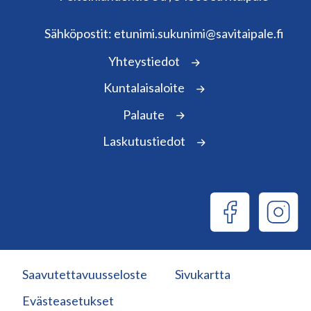
kunta@savitaipale.fi
Sähköpostit: etunimi.sukunimi@savitaipale.fi
Yhteystiedot
Kuntalaisaloite
Palaute
Laskutustiedot
Saavutettavuusseloste
Sivukartta
Evästeasetukset