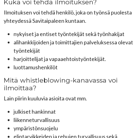
Kuka voi tehdä ilmoituksen?
Ilmoituksen voi tehdä henkilö, joka on työnsä puolesta
yhteydessä Savitaipaleen kuntaan.
nykyiset ja entiset työntekijät sekä työnhakijat
alihankkijoiden ja toimittajien palveluksessa olevat
työntekijät
harjoittelijat ja vapaaehtoistyöntekijät.
luottamushenkilöt
Mitä whistleblowing-kanavassa voi
ilmoittaa?
Lain piirin kuuluvia asioita ovat mm.
julkiset hankinnat
liikenneturvallisuus
ympäristönsuojelu
elintarvikkeiden ja rehujen turvallisuus sekä