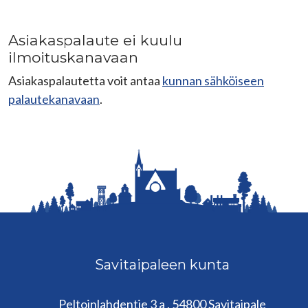
Asiakaspalaute ei kuulu
ilmoituskanavaan
Asiakaspalautetta voit antaa
kunnan sähköiseen
palautekanavaan
.
Savitaipaleen kunta
Peltoinlahdentie 3 a , 54800 Savitaipale