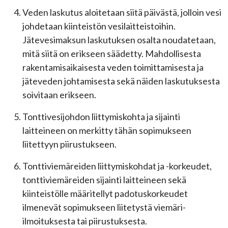
Veden laskutus aloitetaan siitä päivästä, jolloin vesi
johdetaan kiinteistön vesilaitteistoihin.
Jätevesimaksun laskutuksen osalta noudatetaan,
mitä siitä on erikseen säädetty. Mahdollisesta
rakentamisaikaisesta veden toimittamisesta ja
jäteveden johtamisesta sekä näiden laskutuksesta
soivitaan erikseen.
Tonttivesijohdon liittymiskohta ja sijainti
laitteineen on merkitty tähän sopimukseen
liitettyyn piirustukseen.
Tonttiviemäreiden liittymiskohdat ja -korkeudet,
tonttiviemäreiden sijainti laitteineen sekä
kiinteistölle määritellyt padotuskorkeudet
ilmenevät sopimukseen liitetystä viemäri-
ilmoituksesta tai piirustuksesta.