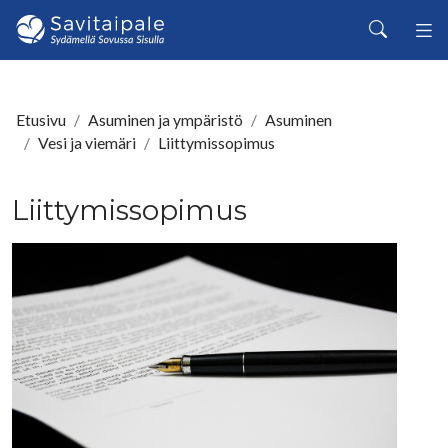
Siirry pääsisältöön
Haku
Etusivu
Asuminen ja ympäristö
Asuminen
Vesi ja viemäri
Liittymissopimus
Liittymissopimus