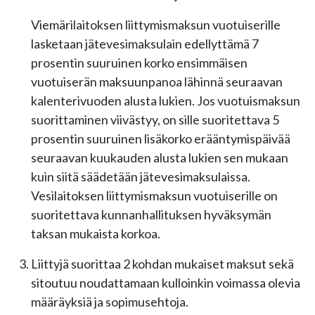
Viemärilaitoksen liittymismaksun vuotuiserille
lasketaan jätevesimaksulain edellyttämä 7
prosentin suuruinen korko ensimmäisen
vuotuiserän maksuunpanoa lähinnä seuraavan
kalenterivuoden alusta lukien. Jos vuotuismaksun
suorittaminen viivästyy, on sille suoritettava 5
prosentin suuruinen lisäkorko erääntymispäivää
seuraavan kuukauden alusta lukien sen mukaan
kuin siitä säädetään jätevesimaksulaissa.
Vesilaitoksen liittymismaksun vuotuiserille on
suoritettava kunnanhallituksen hyväksymän
taksan mukaista korkoa.
Liittyjä suorittaa 2 kohdan mukaiset maksut sekä
sitoutuu noudattamaan kulloinkin voimassa olevia
määräyksiä ja sopimusehtoja.