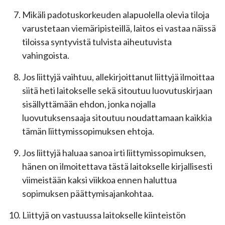
Mikäli padotuskorkeuden alapuolella olevia tiloja
varustetaan viemäripisteillä, laitos ei vastaa näissä
tiloissa syntyvistä tulvista aiheutuvista
vahingoista.
Jos liittyjä vaihtuu, allekirjoittanut liittyjä ilmoittaa
siitä heti laitokselle sekä sitoutuu luovutuskirjaan
sisällyttämään ehdon, jonka nojalla
luovutuksensaaja sitoutuu noudattamaan kaikkia
tämän liittymissopimuksen ehtoja.
Jos liittyjä haluaa sanoa irti liittymissopimuksen,
hänen on ilmoitettava tästä laitokselle kirjallisesti
viimeistään kaksi viikkoa ennen haluttua
sopimuksen päättymisajankohtaa.
Liittyjä on vastuussa laitokselle kiinteistön