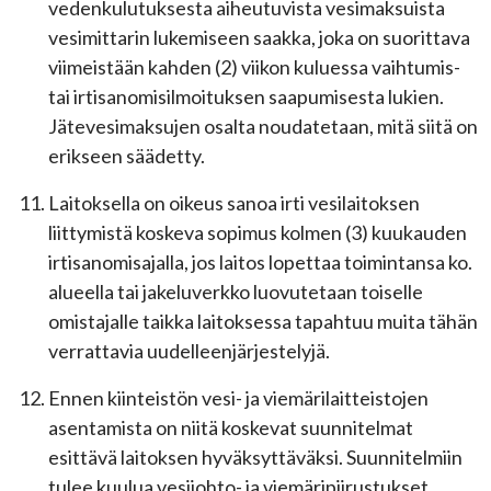
vedenkulutuksesta aiheutuvista vesimaksuista
vesimittarin lukemiseen saakka, joka on suorittava
viimeistään kahden (2) viikon kuluessa vaihtumis-
tai irtisanomisilmoituksen saapumisesta lukien.
Jätevesimaksujen osalta noudatetaan, mitä siitä on
erikseen säädetty.
Laitoksella on oikeus sanoa irti vesilaitoksen
liittymistä koskeva sopimus kolmen (3) kuukauden
irtisanomisajalla, jos laitos lopettaa toimintansa ko.
alueella tai jakeluverkko luovutetaan toiselle
omistajalle taikka laitoksessa tapahtuu muita tähän
verrattavia uudelleenjärjestelyjä.
Ennen kiinteistön vesi- ja viemärilaitteistojen
asentamista on niitä koskevat suunnitelmat
esittävä laitoksen hyväksyttäväksi. Suunnitelmiin
tulee kuulua vesijohto- ja viemäripiirustukset,