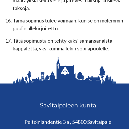
määräyksiä sekä vesi- ja jätevesimaksuja koskevia
taksoja.
Tämä sopimus tulee voimaan, kun se on molemmin
puolin allekirjoitettu.
Tätä sopimusta on tehty kaksi samansanaista
kappaletta, yksi kummallekin sopijapuolelle.
Savitaipaleen kunta
Peltoinlahdentie 3 a , 54800 Savitaipale