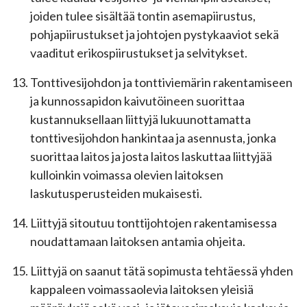
joiden tulee sisältää tontin asemapiirustus,
pohjapiirustukset ja johtojen pystykaaviot sekä
vaaditut erikospiirustukset ja selvitykset.
Tonttivesijohdon ja tonttiviemärin rakentamiseen
ja kunnossapidon kaivutöineen suorittaa
kustannuksellaan liittyjä lukuunottamatta
tonttivesijohdon hankintaa ja asennusta, jonka
suorittaa laitos ja josta laitos laskuttaa liittyjää
kulloinkin voimassa olevien laitoksen
laskutusperusteiden mukaisesti.
Liittyjä sitoutuu tonttijohtojen rakentamisessa
noudattamaan laitoksen antamia ohjeita.
Liittyjä on saanut tätä sopimusta tehtäessä yhden
kappaleen voimassaolevia laitoksen yleisiä