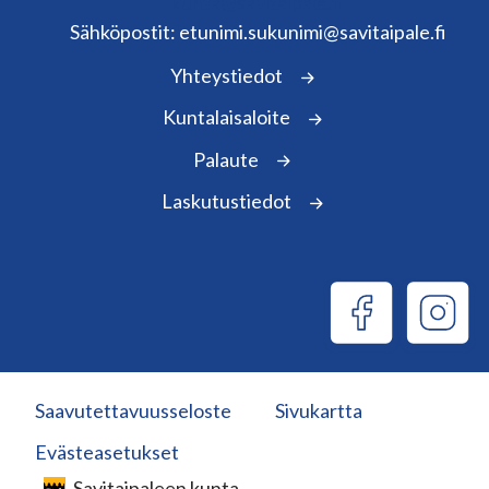
kunta@savitaipale.fi
Sähköpostit: etunimi.sukunimi@savitaipale.fi
Yhteystiedot
Kuntalaisaloite
Palaute
Laskutustiedot
Saavutettavuusseloste
Sivukartta
Evästeasetukset
Savitaipaleen kunta