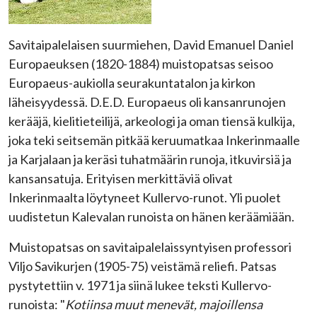
Savitaipalelaisen suurmiehen, David Emanuel Daniel
Europaeuksen (1820-1884) muistopatsas seisoo
Europaeus-aukiolla seurakuntatalon ja kirkon
läheisyydessä. D.E.D. Europaeus oli kansanrunojen
kerääjä, kielitieteilijä, arkeologi ja oman tiensä kulkija,
joka teki seitsemän pitkää keruumatkaa Inkerinmaalle
ja Karjalaan ja keräsi tuhatmäärin runoja, itkuvirsiä ja
kansansatuja. Erityisen merkittäviä olivat
Inkerinmaalta löytyneet Kullervo-runot. Yli puolet
uudistetun Kalevalan runoista on hänen keräämiään.
Muistopatsas on savitaipalelaissyntyisen professori
Viljo Savikurjen (1905-75) veistämä reliefi. Patsas
pystytettiin v. 1971 ja siinä lukee teksti Kullervo-
runoista: "
Kotiinsa muut menevät, majoillensa