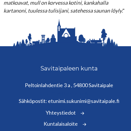
matkoavat, mull on korvessa kotini, kankahalla
kartanoni, tuulessa tulisijani, satehessa saunan löyly
."
Savitaipaleen kunta
Peltoinlahdentie 3 a , 54800 Savitaipale
kunta@savitaipale.fi
Sähköpostit: etunimi.sukunimi@savitaipale.fi
Yhteystiedot
Kuntalaisaloite