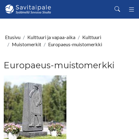
Siirry pääsisältöön
Haku
Etusivu
Kulttuuri ja vapaa-aika
Kulttuuri
Muistomerkit
Europaeus-muistomerkki
Europaeus-muistomerkki