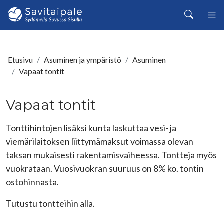
Siirry pääsisältöön
Haku
Etusivu
Asuminen ja ympäristö
Asuminen
Vapaat tontit
Vapaat tontit
Tonttihintojen lisäksi kunta laskuttaa vesi- ja
viemärilaitoksen liittymämaksut voimassa olevan
taksan mukaisesti rakentamisvaiheessa. Tontteja myös
vuokrataan. Vuosivuokran suuruus on 8% ko. tontin
ostohinnasta.
Tutustu tontteihin alla.