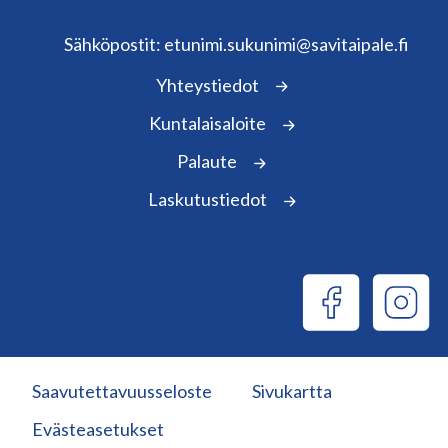
kunta@savitaipale.fi
Sähköpostit: etunimi.sukunimi@savitaipale.fi
Yhteystiedot
Kuntalaisaloite
Palaute
Laskutustiedot
Saavutettavuusseloste
Sivukartta
Evästeasetukset