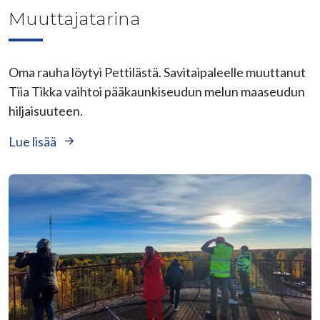
Muuttajatarina
Oma rauha löytyi Pettilästä. Savitaipaleelle muuttanut
Tiia Tikka vaihtoi pääkaunkiseudun melun maaseudun
hiljaisuuteen.
Lue lisää