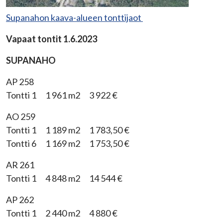
Supanahon kaava-alueen tonttijaot
Vapaat tontit 1.6.2023
SUPANAHO
AP 258
Tontti 1 1 961 m2 3 922 €
AO 259
Tontti 1 1 189 m2 1 783,50 €
Tontti 6 1 169 m2 1 753,50 €
AR 261
Tontti 1 4 848 m2 14 544 €
AP 262
Tontti 1 2 440 m2 4 880 €