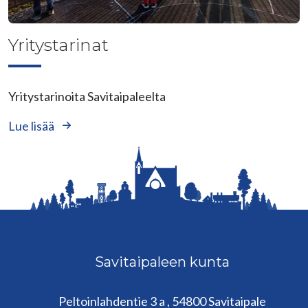
Yritystarinat
Yritystarinoita Savitaipaleelta
Lue lisää
Savitaipaleen kunta
Peltoinlahdentie 3 a , 54800 Savitaipale