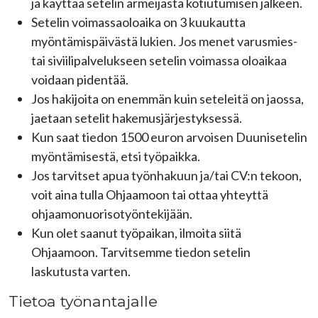
ja käyttää setelin armeijasta kotiutumisen jälkeen.
Setelin voimassaoloaika on 3 kuukautta
myöntämispäivästä lukien. Jos menet varusmies-
tai siviilipalvelukseen setelin voimassa oloaikaa
voidaan pidentää.
Jos hakijoita on enemmän kuin seteleitä on jaossa,
jaetaan setelit hakemusjärjestyksessä.
Kun saat tiedon 1500 euron arvoisen Duunisetelin
myöntämisestä, etsi työpaikka.
Jos tarvitset apua työnhakuun ja/tai CV:n tekoon,
voit aina tulla Ohjaamoon tai ottaa yhteyttä
ohjaamonuorisotyöntekijään.
Kun olet saanut työpaikan, ilmoita siitä
Ohjaamoon. Tarvitsemme tiedon setelin
laskutusta varten.
Tietoa työnantajalle