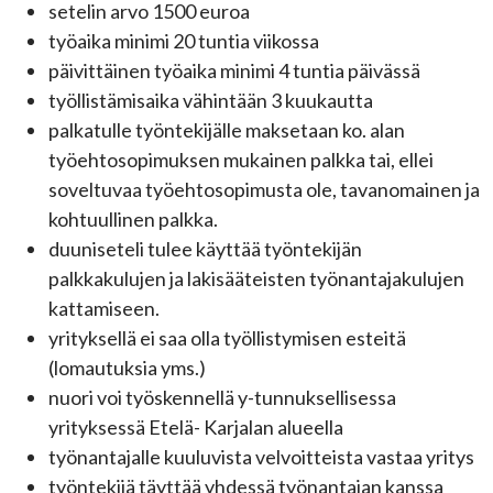
setelin arvo 1500 euroa
työaika minimi 20 tuntia viikossa
päivittäinen työaika minimi 4 tuntia päivässä
työllistämisaika vähintään 3 kuukautta
palkatulle työntekijälle maksetaan ko. alan
työehtosopimuksen mukainen palkka tai, ellei
soveltuvaa työehtosopimusta ole, tavanomainen ja
kohtuullinen palkka.
duuniseteli tulee käyttää työntekijän
palkkakulujen ja lakisääteisten työnantajakulujen
kattamiseen.
yrityksellä ei saa olla työllistymisen esteitä
(lomautuksia yms.)
nuori voi työskennellä y-tunnuksellisessa
yrityksessä Etelä- Karjalan alueella
työnantajalle kuuluvista velvoitteista vastaa yritys
työntekijä täyttää yhdessä työnantajan kanssa