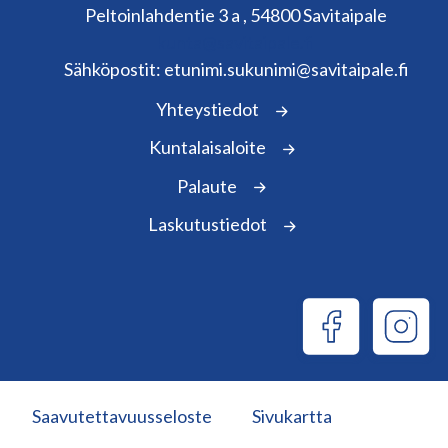
Peltoinlahdentie 3 a , 54800 Savitaipale
kunta@savitaipale.fi
Sähköpostit: etunimi.sukunimi@savitaipale.fi
Yhteystiedot
Kuntalaisaloite
Palaute
Laskutustiedot
Saavutettavuusseloste
Sivukartta