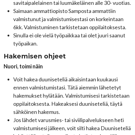
savitaipalelainen tai luumäkeläinen alle 30- vuotias.
Saimaan ammattiopisto Samposta ammattiin
valmistunut ja valmistumisestasi on korkeintaan
6kk. Valmistuminen tarkistetaan oppilaitoksesta.
Sinulla ei ole vielä työpaikkaa tai olet juuri saanut
työpaikan.
Hakemisen ohjeet
Nuori, toimi näin
Voit hakea duuniseteliä aikaisintaan kuukausi
ennen valmistumistasi. Tätä aiemmin lähetetyt
hakemukset hylätään. Valmistumisesi tarkistetaan
oppilaitoksesta. Hakeaksesi duuniseteliä, täytä
sähköinen hakemus.
Jos lähdet varusmies- tai siviilipalvelukseen heti
valmistumisesi jälkeen, voit silti hakea Duuniseteliä