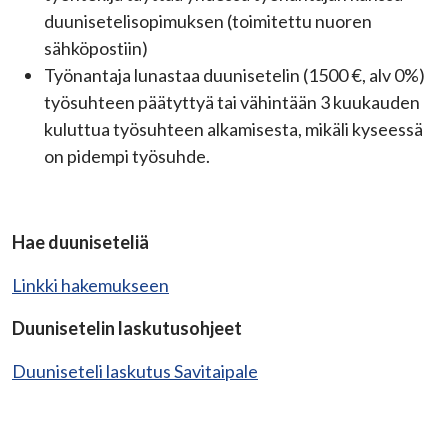
duunisetelisopimuksen (toimitettu nuoren
sähköpostiin)
Työnantaja lunastaa duunisetelin (1500 €, alv 0%)
työsuhteen päätyttyä tai vähintään 3 kuukauden
kuluttua työsuhteen alkamisesta, mikäli kyseessä
on pidempi työsuhde.
Hae duuniseteliä
Linkki hakemukseen
Duunisetelin laskutusohjeet
Duuniseteli laskutus Savitaipale