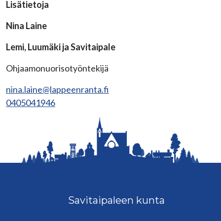
Lisätietoja
Nina Laine
Lemi, Luumäki ja Savitaipale
Ohjaamonuorisotyöntekijä
nina.laine@lappeenranta.fi
0405041946
Savitaipaleen kunta