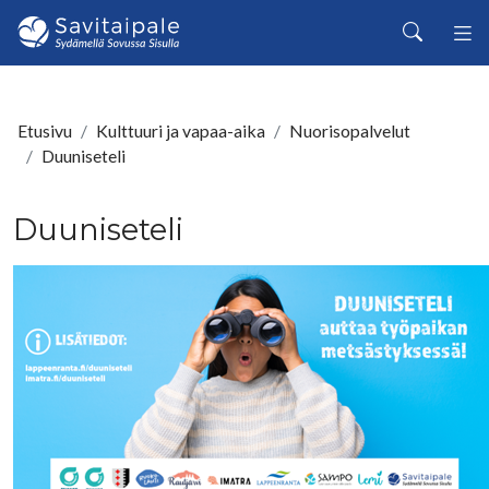
Siirry pääsisältöön
Haku
Etusivu
Kulttuuri ja vapaa-aika
Nuorisopalvelut
Duuniseteli
Duuniseteli