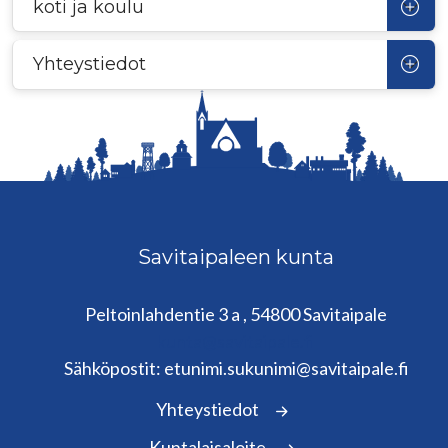
koti ja koulu
Yhteystiedot
Savitaipaleen kunta
Peltoinlahdentie 3 a , 54800 Savitaipale
kunta@savitaipale.fi
Sähköpostit: etunimi.sukunimi@savitaipale.fi
Yhteystiedot
Kuntalaisaloite