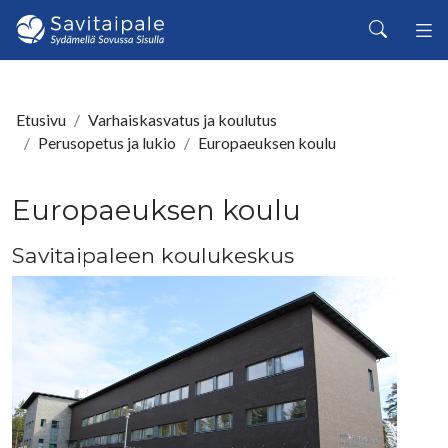
Siirry pääsisältöön
Haku
Etusivu
Varhaiskasvatus ja koulutus
Perusopetus ja lukio
Europaeuksen koulu
Europaeuksen koulu
Savitaipaleen koulukeskus