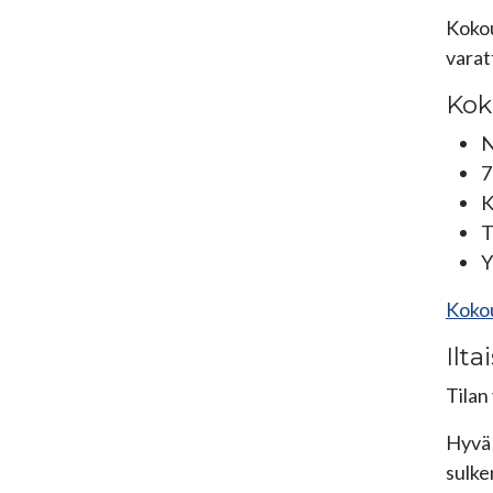
Kokou
varat
Kok
N
7
K
T
Y
Kokou
Ilta
Tilan
Hyvä 
sulke