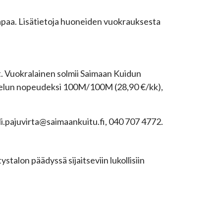
apaa. Lisätietoja huoneiden vuokrauksesta
t. Vuokralainen solmii Saimaan Kuidun
lvelun nopeudeksi 100M/100M (28,90 €/kk),
li.pajuvirta@saimaankuitu.fi
, 040 707 4772.
tystalon päädyssä sijaitseviin lukollisiin