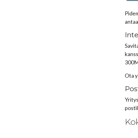
Pidem
antaa
Int
Savit
kanss
300M/
Ota y
Pos
Yritys
posti
Kok