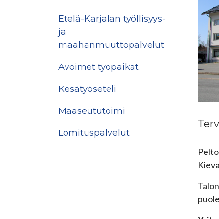
Etelä-Karjalan työllisyys-
ja
maahanmuuttopalvelut
Avoimet työpaikat
Kesätyöseteli
Maaseututoimi
Terv
Lomituspalvelut
Pelto
Kieva
Talon
puole