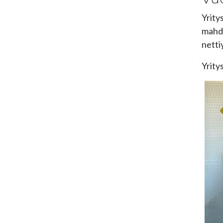
Yrity
mahdo
netti
Yrity