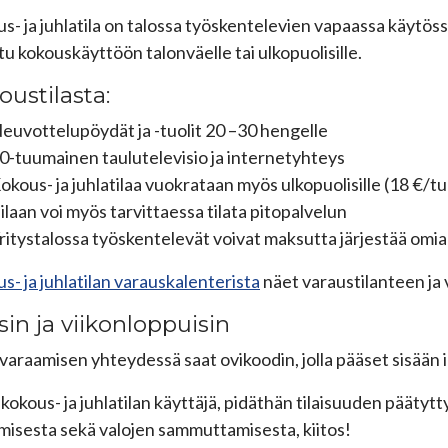
s- ja juhlatila on talossa työskentelevien vapaassa käytössä
tu kokouskäyttöön talonväelle tai ulkopuolisille.
oustilasta:
euvottelupöydät ja -tuolit 20 –30 hengelle
0-tuumainen taulutelevisio ja internetyhteys
okous- ja juhlatilaa vuokrataan myös ulkopuolisille (18 €/tun
ilaan voi myös tarvittaessa tilata pitopalvelun
ritystalossa työskentelevät voivat maksutta järjestää omia 
s- ja juhlatilan varauskalenterista
näet varaustilanteen ja 
isin ja viikonloppuisin
 varaamisen yhteydessä saat ovikoodin, jolla pääset sisään ilt
kokous- ja juhlatilan käyttäjä, pidäthän tilaisuuden päätytt
misesta sekä valojen sammuttamisesta, kiitos!