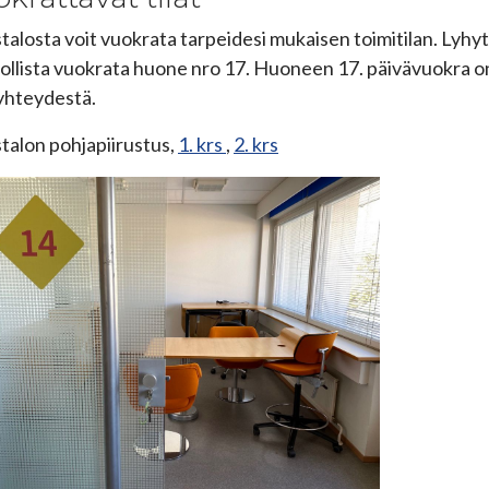
stalosta voit vuokrata tarpeidesi mukaisen toimitilan. Ly
llista vuokrata huone nro 17. Huoneen 17. päivävuokra on 
yhteydestä.
stalon pohjapiirustus,
1. krs
,
2. krs