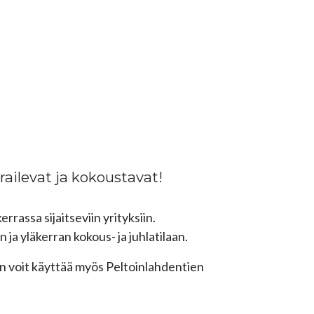
erailevat ja kokoustavat!
rassa sijaitseviin yrityksiin.
ja yläkerran kokous- ja juhlatilaan.
sin voit käyttää myös Peltoinlahdentien