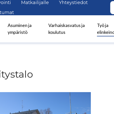
ointi
Matkailijalle
Yhteystiedot
tumat
Asuminen ja
Varhaiskasvatus ja
Työ ja
ympäristö
koulutus
elinkein
itystalo