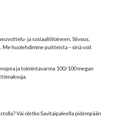
euvottelu- ja sosiaalitiloineen. Siivous,
n. Me huolehdimme puitteista – sinä voit
na nopea ja toimintavarma 100/100 megan
yttömaksuja.
stolla? Vai oletko Savitaipaleella pidempään