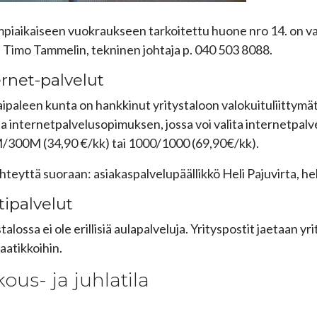
piaikaiseen vuokraukseen tarkoitettu huone nro 14. on v
 Timo Tammelin, tekninen johtaja p. 040 503 8088.
ernet-palvelut
aipaleen kunta on hankkinut yritystaloon valokuituliittymä
a internetpalvelusopimuksen, jossa voi valita internetpa
300M (34,90 €/kk) tai 1000/1000 (69,90€/kk).
hteyttä suoraan: asiakaspalvelupäällikkö Heli Pajuvirta,
he
tipalvelut
talossa ei ole erillisiä aulapalveluja. Yrityspostit jaetaan yri
laatikkoihin.
ous- ja juhlatila