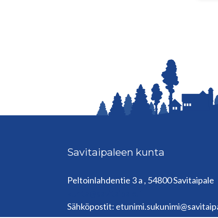
Savitaipaleen kunta
Peltoinlahdentie 3 a , 54800 Savitaipale
kunta@savitaipale.fi
Sähköpostit: etunimi.sukunimi@savitaipa