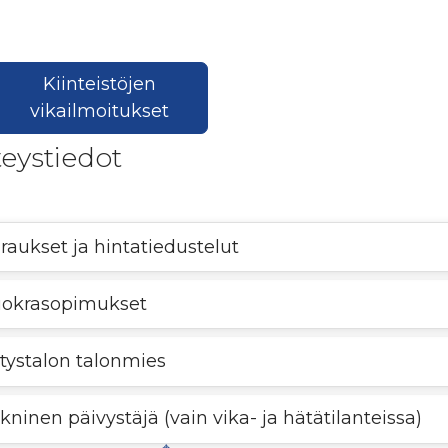
Kiinteistöjen
vikailmoitukset
eystiedot
raukset ja hintatiedustelut
okrasopimukset
itystalon talonmies
kninen päivystäjä (vain vika- ja hätätilanteissa)