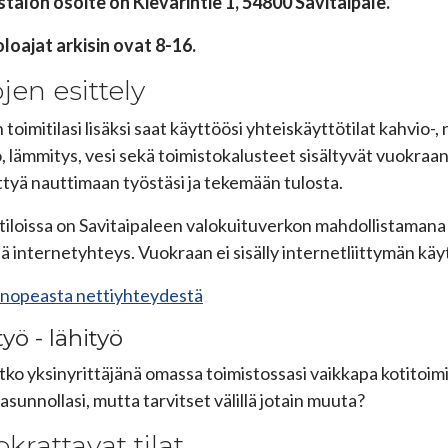
stalon osoite on K
ievarintie 1, 54800 Savitaipale.
loajat arkisin ovat 8-16.
ojen esittely
toimitilasi lisäksi saat käyttöösi yhteiskäyttötilat kahvio-, n
, lämmitys, vesi sekä toimistokalusteet sisältyvät vuokraa
ttyä nauttimaan työstäsi ja tekemään tulosta.
tiloissa on Savitaipaleen valokuituverkon mahdollistama
eä internetyhteys. Vuokraan ei sisälly internetliittymän kä
 nopeasta nettiyhteydestä
yö - lähityö
tko yksinyrittäjänä omassa toimistossasi vaikkapa kotitoimi
asunnollasi, mutta tarvitset välillä jotain muuta?
krattavat tilat