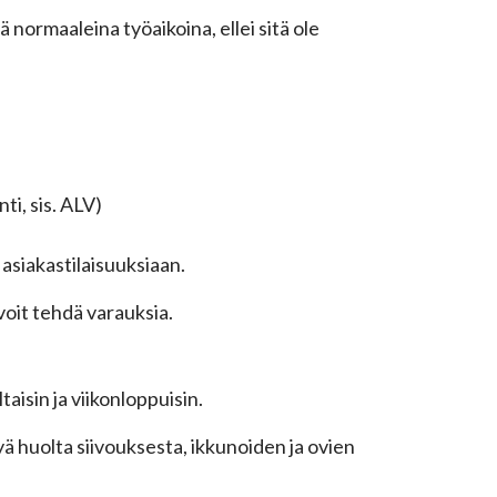
 normaaleina työaikoina, ellei sitä ole
ti, sis. ALV)
asiakastilaisuuksiaan.
voit tehdä varauksia.
aisin ja viikonloppuisin.
yä huolta siivouksesta, ikkunoiden ja ovien