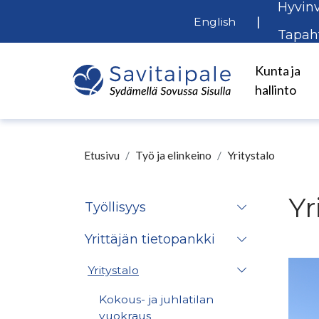
Hyvinv
Siirry pääsisältöön
|
English
Tapah
Kunta ja
hallinto
Etusivu
Työ ja elinkeino
Yritystalo
Yr
Työllisyys
Yrittäjän tietopankki
Yritystalo
Kokous- ja juhlatilan
vuokraus