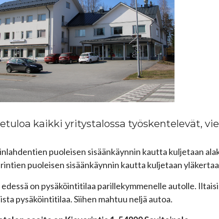
etuloa kaikki yritystalossa työskentelevät, vi
inlahdentien puoleisen sisäänkäynnin kautta kuljetaan alaker
rintien puoleisen sisäänkäynnin kautta kuljetaan yläkertaan 
 edessä on pysäköintitilaa parillekymmenelle autolle. Iltai
ista pysäköintitilaa. Siihen mahtuu neljä autoa.