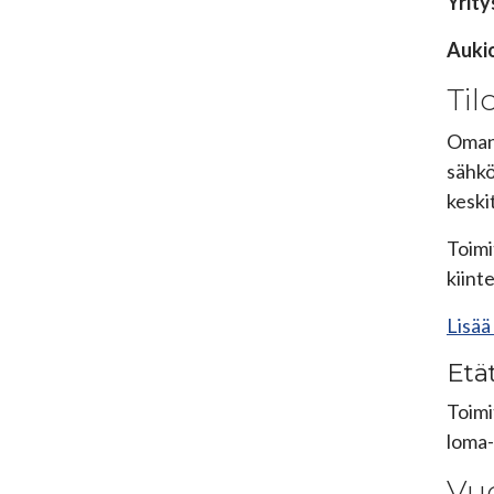
Yrity
Aukio
Til
Oman 
sähkö
keski
Toimi
kiint
Lisää
Etät
Toimi
loma-
Vuo