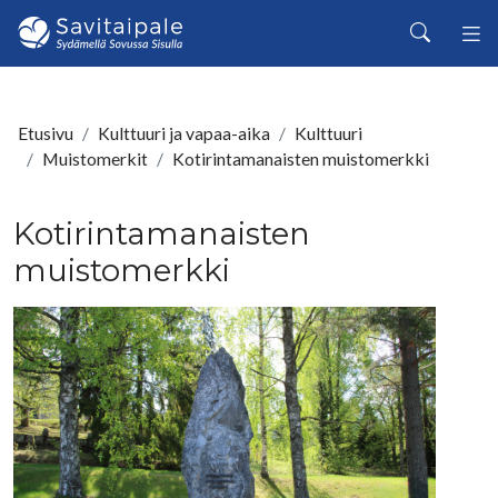
Siirry pääsisältöön
Haku
Etusivu
Kulttuuri ja vapaa-aika
Kulttuuri
Muistomerkit
Kotirintamanaisten muistomerkki
Kotirintamanaisten
muistomerkki