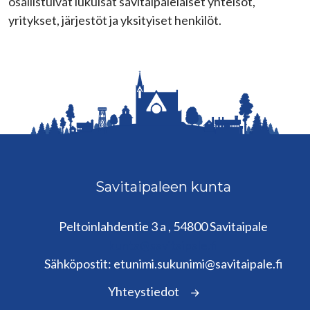
osallistuivat lukuisat savitaipalelaiset yhteisöt,
yritykset, järjestöt ja yksityiset henkilöt.
Savitaipaleen kunta
Peltoinlahdentie 3 a , 54800 Savitaipale
kunta@savitaipale.fi
Sähköpostit: etunimi.sukunimi@savitaipale.fi
Yhteystiedot