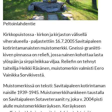
Peltoinlahdentie
Kirkkopuistossa - kirkon ja kirjaston välisellä
viheralueella - paljastettiin 16.7.2005 Savitaipaleen
kotirintamanaisten muistomerkki. Gneissi-graniitti-
kiven pinnassa on reliefi, jossa nainen kohottaa lasta
ylöspäin ja sirppi leikkaa viljaa. Reliefin on tehnyt
taiteilija Heikki Räsänen, muistomerkin valmisti Eero
Vainikka Sorvikivestä.
Muistomerkissä on teksti: Savitaipaleen kotirintaman
naisille 1939-1945. Muistomerkkihankkeen taustalla
on Savitaipaleen Sotaveteraanit ry, joka v. 2004 pisti
alulle muistomerkkikeräyksen. Keräykseen