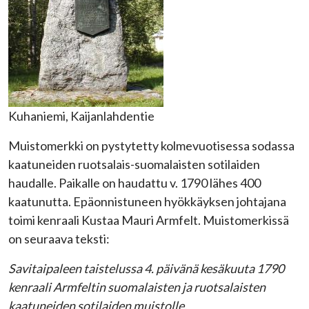
Kuhaniemi, Kaijanlahdentie
Muistomerkki on pystytetty kolmevuotisessa sodassa
kaatuneiden ruotsalais-suomalaisten sotilaiden
haudalle. Paikalle on haudattu v. 1790 lähes 400
kaatunutta. Epäonnistuneen hyökkäyksen johtajana
toimi kenraali Kustaa Mauri Armfelt. Muistomerkissä
on seuraava teksti:
Savitaipaleen taistelussa 4. päivänä kesäkuuta 1790
kenraali Armfeltin suomalaisten ja ruotsalaisten
kaatuneiden sotilaiden muistolle.