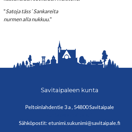
"
Satoja täss´ Sankareita
nurmen alla nukkuu.
"
Savitaipaleen kunta
Peltoinlahdentie 3 a , 54800 Savitaipale
kunta@savitaipale.fi
Sähköpostit: etunimi.sukunimi@savitaipale.fi