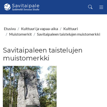
Siirry pääsisältöön
Haku
Etusivu
Kulttuuri ja vapaa-aika
Kulttuuri
Muistomerkit
Savitaipaleen taistelujen muistomerkki
Savitaipaleen taistelujen
muistomerkki