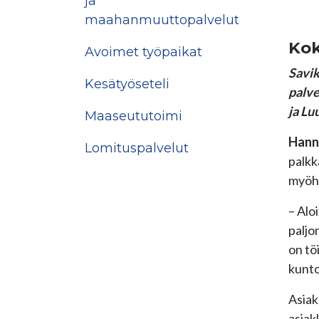
ja
maahanmuuttopalvelut
Kok
Avoimet työpaikat
Savik
Kesätyöseteli
palve
ja Lu
Maaseututoimi
Hann
Lomituspalvelut
palkk
myöhe
– Alo
paljon
on tö
kunto
Asiak
asiakk