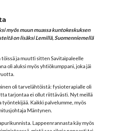
ta
isäksi myös muun muassa kuntokeskuksen
steitä on lisäksi Lemillä, Suomenniemellä
töissä ja muutti sitten Savitaipaleelle
 oli aluksi myös yhtiökumppani, joka jäi
vuotta.
en oli tarvelähtöistä: fysioterapialle oli
ta tarjontaa ei ollut riittävästi. Nyt meillä
ta työntekijää. Kaikki palvelumme, myös
oimitusjohtaja Mäntynen.
naapurikunnista. Lappeenrannasta käy myös
toimipisteessä, mistä saa aikoja nopeasti tai