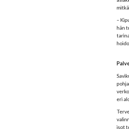
mitkä
– Kip
hän t
tarin
hoido
Palve
Savik
pohja
verko
eri a
Terve
valin
isot 