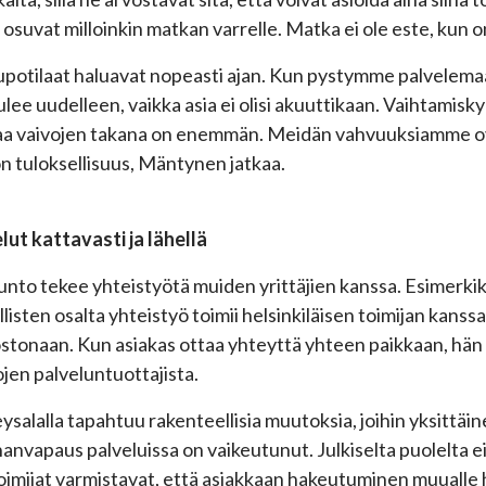
 osuvat milloinkin matkan varrelle. Matka ei ole este, kun 
upotilaat haluavat nopeasti ajan. Kun pystymme palvelemaa
ulee uudelleen, vaikka asia ei olisi akuuttikaan. Vaihtamiskyn
aa vaivojen takana on enemmän. Meidän vahvuuksiamme o
n tuloksellisuus, Mäntynen jatkaa.
lut kattavasti ja lähellä
unto tekee yhteistyötä muiden yrittäjien kanssa. Esimerkik
llisten osalta yhteistyö toimii helsinkiläisen toimijan kanssa
stonaan. Kun asiakas ottaa yhteyttä yhteen paikkaan, hän
lojen palveluntuottajista.
ysalalla tapahtuu rakenteellisia muutoksia, joihin yksittäine
nanvapaus palveluissa on vaikeutunut. Julkiselta puolelta ei 
toimijat varmistavat, että asiakkaan hakeutuminen muualle 