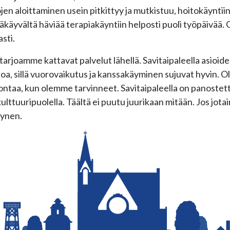
jen aloittaminen usein pitkittyy ja mutkistuu, hoitokäyntiin 
äkäyvältä häviää terapiakäyntiin helposti puoli työpäivää. 
sti.
tarjoamme kattavat palvelut lähellä. Savitaipaleella asioid
oa, sillä vuorovaikutus ja kanssakäyminen sujuvat hyvin. O
ntaa, kun olemme tarvinneet. Savitaipaleella on panostett
kulttuuripuolella. Täältä ei puutu juurikaan mitään. Jos jota
ynen.