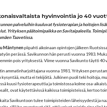
onaisvaltaista hyvinvointia jo 40 vuot
unnon palveluihin kuuluvat fysioterapian ja hoitojen l
lut. Yrityksen päätoimipaikka on Savitaipaleella. Toimipi
umäen Taavetissa.
u Mäntynen
piipahti aikoinaan opintojen jälkeen Ruotsissa 
atyön perässä. Savikunnon hän perusti vuonna 1983. Mukana
mmin pois yrityksestä. Viime vuonna Savikunto täytti 40 
itin ammatinharjoittajana vuonna 1981. Yrityksen perustamin
 kysyntää, mutta ei tekijöitä. Julkinen puoli teki hoitoja, mut
issä kuusi fysioterapeuttia ja toimistossa kolme osa-aikais
salit, ovat käytettävissä kaikissa toimipisteissä, kertoo t
kaita Savikuntoon tulee toimipisteiden läheisyydestä ja 
aita, sillä he arvostavat sitä, että voivat asioida aina siinä 