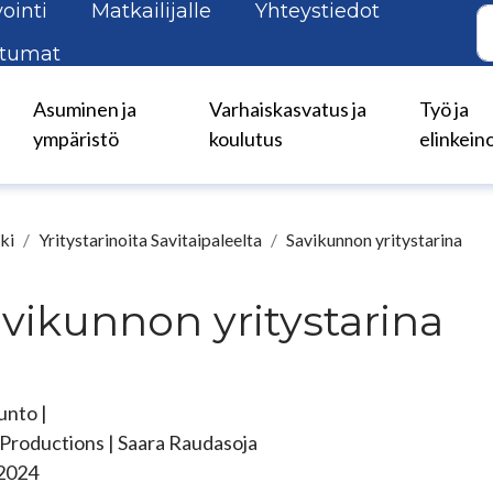
ointi
Matkailijalle
Yhteystiedot
tumat
Asuminen ja
Varhaiskasvatus ja
Työ ja
ympäristö
koulutus
elinkein
ki
Yritystarinoita Savitaipaleelta
Savikunnon yritystarina
vikunnon yritystarina
unto |
 Productions | Saara Raudasoja
.2024