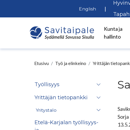
Hyvinv
Siirry pääsisältöön
|
English
Tapah
Kunta ja
hallinto
Etusivu
Työ ja elinkeino
Yrittäjän tietopank
Sa
Työllisyys
Yrittäjän tietopankki
Savik
Yritystalo
Sorja
Etelä-Karjalan työllisyys-
13.5