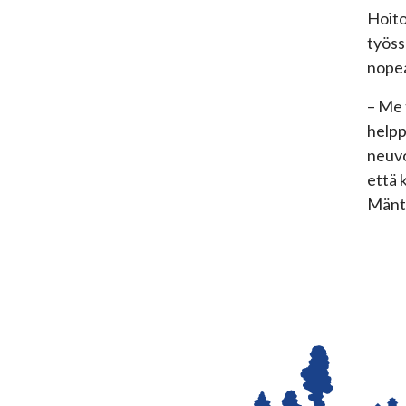
Hoito
työss
nopea
– Me 
helpp
neuvo
että 
Mänt