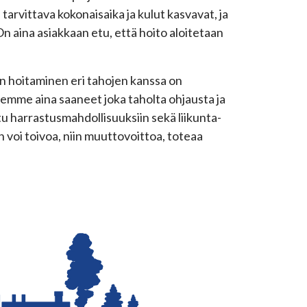
tarvittava kokonaisaika ja kulut kasvavat, ja
On aina asiakkaan etu, että hoito aloitetaan
en hoitaminen eri tahojen kanssa on
lemme aina saaneet joka taholta ohjausta ja
u harrastusmahdollisuuksiin sekä liikunta-
in voi toivoa, niin muuttovoittoa, toteaa