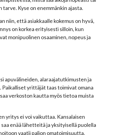
on tarve. Kyse on enemmänkin ajasta.
n niin, että asiakkaalle kokemus on hyvä,
nys on korkea erityisesti silloin, kun
vat monipuolinen osaaminen, nopeus ja
si apuvälineiden, alaraajatutkimusten ja
. Paikalliset yrittäjät taas toimivat omana
 saa verkoston kautta myös tietoa muista
n yritys ei voi vaikuttaa. Kansalaisen
saa enää lähetteitä ja yksityisellä puolella
hoitoon vaatii paljon omatoimisuutta.