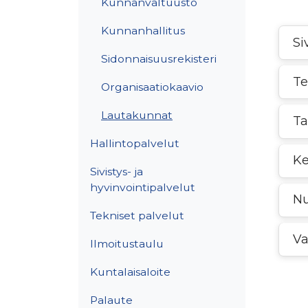
Kunnanvaltuusto
Kunnanhallitus
Si
Sidonnaisuusrekisteri
Te
Organisaatiokaavio
Lautakunnat
Ta
Hallintopalvelut
Ke
Sivistys- ja
hyvinvointipalvelut
Nu
Tekniset palvelut
Va
Ilmoitustaulu
Kuntalaisaloite
Palaute