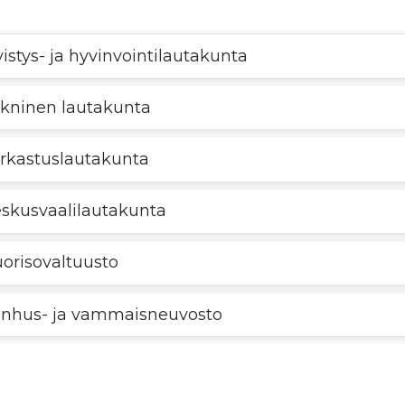
vistys- ja hyvinvointilautakunta
kninen lautakunta
rkastuslautakunta
skusvaalilautakunta
orisovaltuusto
nhus- ja vammaisneuvosto