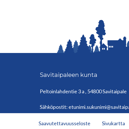
Savitaipaleen kunta
Peltoinlahdentie 3 a , 54800 Savitaipale
kunta@savitaipale.fi
Sähköpostit: etunimi.sukunimi@savitaipa
Saavutettavuusseloste
Sivukartta