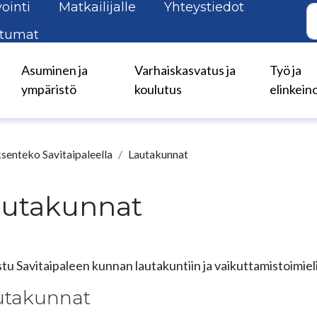
ointi
Matkailijalle
Yhteystiedot
tumat
Asuminen ja
Varhaiskasvatus ja
Työ ja
ympäristö
koulutus
elinkein
senteko Savitaipaleella
Lautakunnat
autakunnat
tu Savitaipaleen kunnan lautakuntiin ja vaikuttamistoimieli
utakunnat