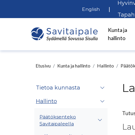
Hyvinv
Siirry pääsisältöön
|
English
Tapah
Kunta ja
hallinto
Etusivu
Kunta ja hallinto
Hallinto
Päätök
L
Tietoa kunnasta
Hallinto
Tutus
Päätöksenteko
Savitaipaleella
La