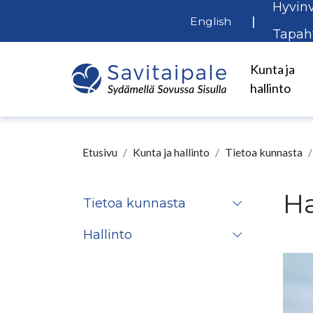
Hyvinv
Siirry pääsisältöön
|
English
Tapah
Kunta ja
hallinto
Etusivu
Kunta ja hallinto
Tietoa kunnasta
H
Tietoa kunnasta
Hallinto