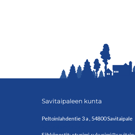
Savitaipaleen kunta
Peltoinlahdentie 3 a , 54800 Savitaipale
kunta@savitaipale.fi
Sähköpostit: etunimi.sukunimi@savitaipa