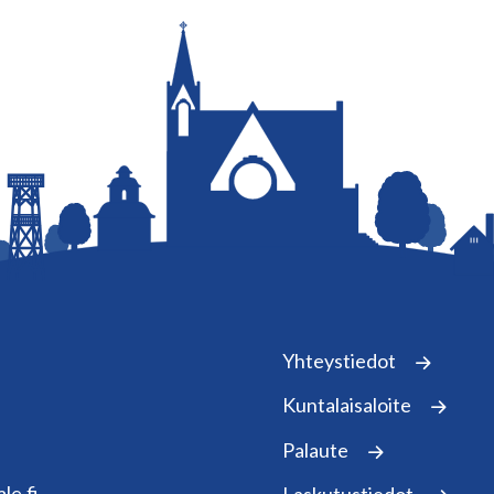
Yhteystiedot
Kuntalaisaloite
Palaute
le.fi
Laskutustiedot