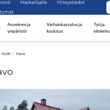
ointi
Matkailijalle
Yhteystiedot
tumat
Asuminen ja
Varhaiskasvatus ja
Työ ja
ympäristö
koulutus
elinkein
Kylät
Havo
avo