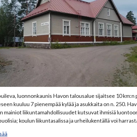
ileva, luonnonkaunis Havon talousalue sijaitsee 10 km:n p
seen kuuluu 7 pienempää kylää ja asukkaita on n. 250. Havon
n mainiot liikuntamahdollisuudet kutsuvat ihmisiä luontoo
uolisia; koulun liikuntasalissa ja urheilukentällä voi harrast
isää