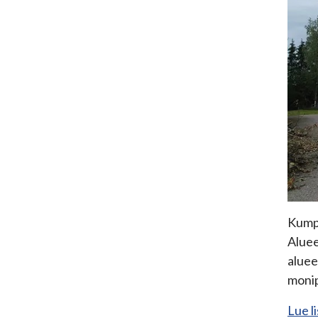
Kumpu
Aluee
aluee
monip
Lue l