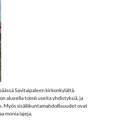
äässä Savitaipaleen kirkonkylältä.
 alueella toimii useita yhdistyksiä, ja
n. Myös sisäliikuntamahdollisuudet ovat
aa monia lajeja.