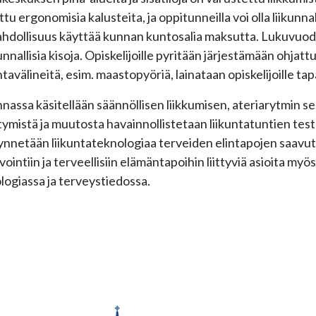
ttu ergonomisia kalusteita, ja oppitunneilla voi olla liikunnal
hdollisuus käyttää kunnan kuntosalia maksutta. Lukuvuode
ikunnallisia kisoja. Opiskelijoille pyritään järjestämään ohjat
ntavälineitä, esim. maastopyöriä, lainataan opiskelijoille ta
nnassa käsitellään säännöllisen liikkumisen, ateriarytmin 
tymistä ja muutosta havainnollistetaan liikuntatuntien teste
nnetään liikuntateknologiaa terveiden elintapojen saavutt
vointiin ja terveellisiin elämäntapoihin liittyviä asioita myö
logiassa ja terveystiedossa.