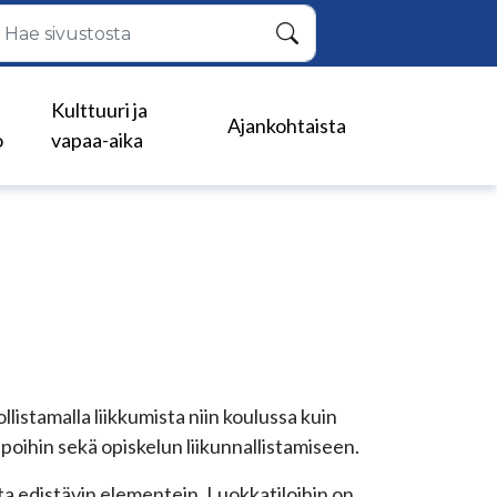
Hae
Kulttuuri ja
Ajankohtaista
o
vapaa-aika
listamalla liikkumista niin koulussa kuin
apoihin sekä opiskelun liikunnallistamiseen.
sta edistävin elementein. Luokkatiloihin on