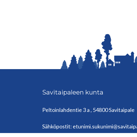
Savitaipaleen kunta
Peltoinlahdentie 3 a , 54800 Savitaipale
kunta@savitaipale.fi
Sähköpostit: etunimi.sukunimi@savitaipa