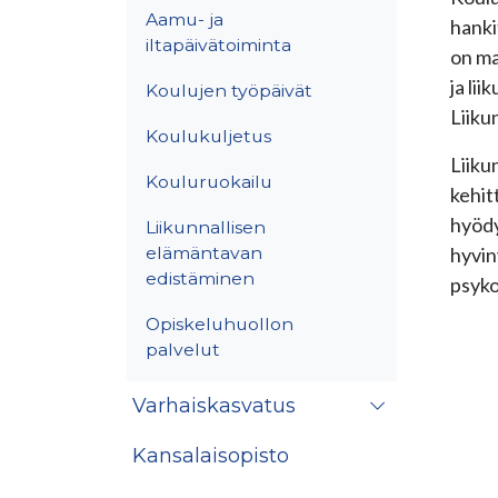
Aamu- ja
hanki
iltapäivätoiminta
on ma
ja li
Koulujen työpäivät
Liiku
Koulukuljetus
Liiku
Kouluruokailu
kehit
hyödy
Liikunnallisen
elämäntavan
hyvin
edistäminen
psyko
Opiskeluhuollon
palvelut
Varhaiskasvatus
Kansalaisopisto