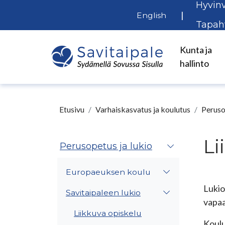
Hyvinv
Siirry pääsisältöön
|
English
Tapah
Kunta ja
hallinto
Etusivu
Varhaiskasvatus ja koulutus
Peruso
Li
Perusopetus ja lukio
Europaeuksen koulu
Lukio
Savitaipaleen lukio
vapaa
Liikkuva opiskelu
Koulu