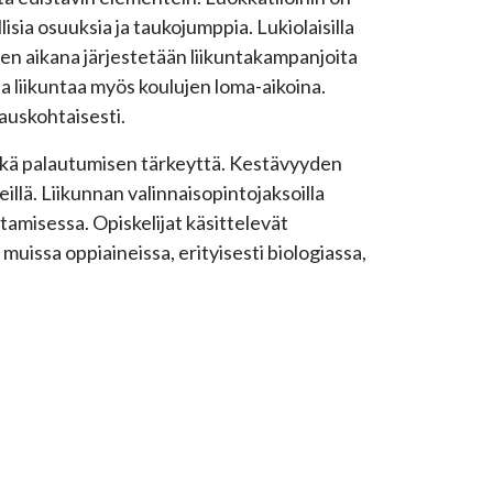
lisia osuuksia ja taukojumppia. Lukiolaisilla
n aikana järjestetään liikuntakampanjoita
tua liikuntaa myös koulujen loma-aikoina.
pauskohtaisesti.
sekä palautumisen tärkeyttä. Kestävyyden
illä. Liikunnan valinnaisopintojaksoilla
amisessa. Opiskelijat käsittelevät
s muissa oppiaineissa, erityisesti biologiassa,