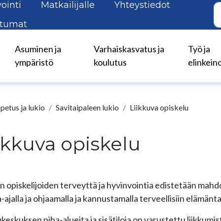
ointi
Matkailijalle
Yhteystiedot
tumat
Asuminen ja
Varhaiskasvatus ja
Työ ja
ympäristö
koulutus
elinkein
petus ja lukio
Savitaipaleen lukio
Liikkuva opiskelu
ikkuva opiskelu
n opiskelijoiden terveyttä ja hyvinvointia edistetään mahdol
-ajalla ja ohjaamalla ja kannustamalla terveellisiin elämänt
keskuksen piha-alueita ja sisätiloja on varustettu liikkumi